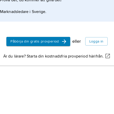
Prova det, du kommer att gilla det!
Marknadsledare i Sverige.
eller
Påbörja din gratis provperiod
Logga in
Är du lärare? Starta din kostnadsfria provperiod härifrån.