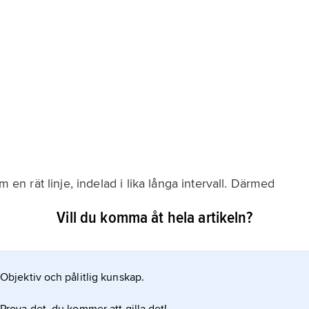
m en rät linje, indelad i lika långa intervall. Därmed
ivt och exakt. Newton använde detta för att definiera
Vill du komma åt hela artikeln?
 tiden flyter av sig själv och av sin egen natur med
Objektiv och pålitlig kunskap.