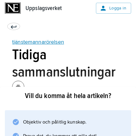
Uppslagsverket
Uppslagsverket
Logga in
tjänstemannarörelsen
Tidiga
sammanslutningar
Vill du komma åt hela artikeln?
De tidiga sammanslutningarnas karaktär och
syften varierade mycket. I vissa fall rörde det
sig om vaktslående kring yrken och
Objektiv och pålitlig kunskap.
professioner. I andra var det ömsesidigt
bistånd (sjuk- och begravningshjälp m.m.) och