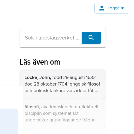
Logga in
Läs även om
Locke
,
John,
född 29 augusti 1632,
död 28 oktober 1704, engelsk filosof
och politisk tänkare vars idéer fått
avgörande betydelse både för
empirismen i filosofin och
filosofi,
akademisk och intellektuell
liberalismen i politiken.
disciplin som systematiskt
undersöker grundläggande frågor
om existensen, kunskapen, moralen,
förnuftet och språket.