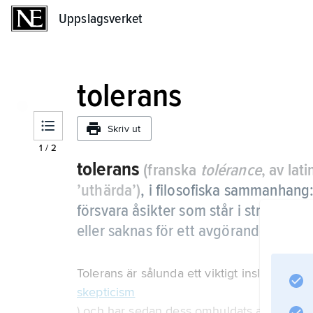
Uppslagsverket
Uppslagsverket
tolerans
Skriv ut
1
/
2
tolerans
(franska
tolérance
, av lat
’uthärda’)
,
i filosofiska sammanhang:
försvara åsikter som står i strid med 
eller saknas för ett avgörande av vilk
Tolerans är sålunda ett viktigt inslag i den 
skepticism
) och har sedan dess omhuldats av empiristi