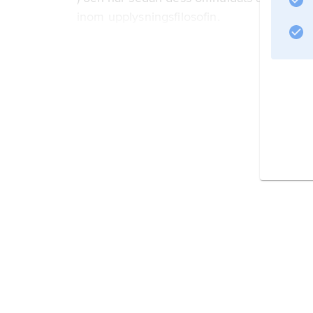
inom upplysningsfilosofin.
Litteraturanvisning
Information om artikeln