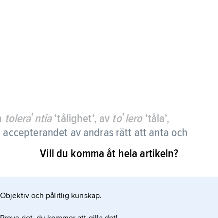
in
toleraʹntia
’tålighet’, av
toʹlero
’tåla’,
 accepterandet av andras rätt att anta och
ens egna, särskilt i de fall då grunden är svag
Vill du komma åt hela artikeln?
en åsikt som är den rätta.
skeptiska filosofin (jämför
Objektiv och pålitlig kunskap.
skt eller humanistiskt betonade riktningar, särskilt