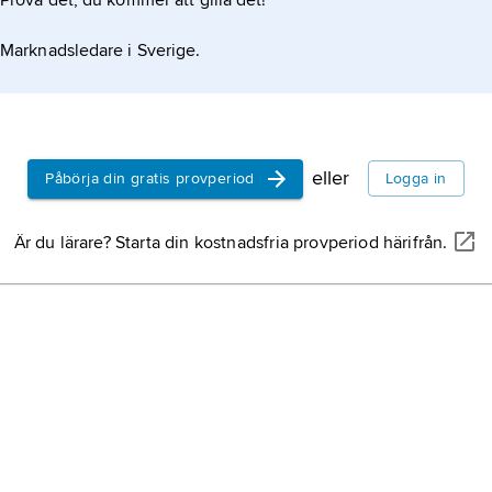
Prova det, du kommer att gilla det!
Marknadsledare i Sverige.
eller
Påbörja din gratis provperiod
Logga in
Är du lärare? Starta din kostnadsfria provperiod härifrån.