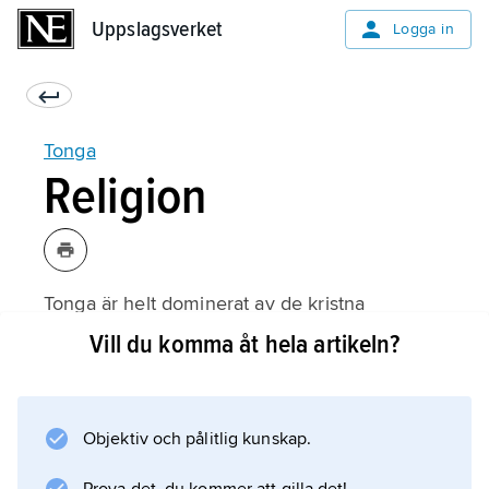
Uppslagsverket
Uppslagsverket
Logga in
Tonga
Religion
Tonga är helt dominerat av de kristna
kyrkorna. Jämsides med Samoa är Tonga
Vill du komma åt hela artikeln?
troligen det land i Oceanien som har bevarat
mest av sina traditionella kulturella särdrag.
Metodistisk mission kom till Tonga 1822 och
Objektiv och pålitlig kunskap.
etablerade en av de mest missionerande
kyrkorna i Polynesien. Denna Free Wesleyan