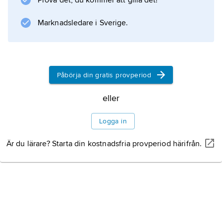
Prova det, du kommer att gilla det!
Church of Tonga är
Marknadsledare i Sverige.
Information om artikeln
Påbörja din gratis provperiod
eller
Logga in
Är du lärare? Starta din kostnadsfria provperiod härifrån.