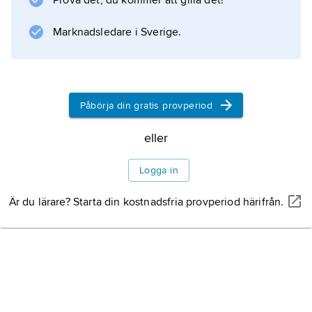
Prova det, du kommer att gilla det!
sönderfallsserierna (se
radioaktivitet
Marknadsledare i Sverige.
). Den rena metallen har ungefär samma
densitet som bly men mycket högre
smältpunkt. Den
Påbörja din gratis provperiod
eller
Information om artikeln
Logga in
Är du lärare? Starta din kostnadsfria provperiod härifrån.