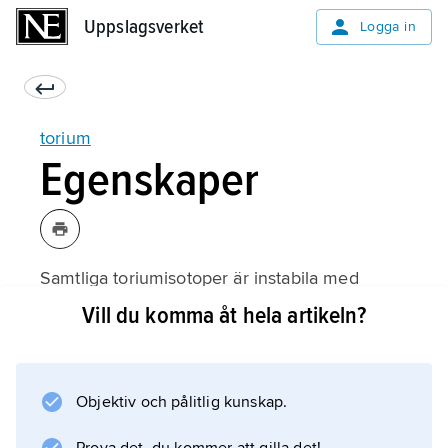
Uppslagsverket
Uppslagsverket
Logga in
torium
Egenskaper
Samtliga toriumisotoper är instabila med
halveringstider från 1,4·10
Vill du komma åt hela artikeln?
10
år för den vanligast förekommande isotopen
232
Th till en bråkdel av en sekund för andra.
Objektiv och pålitlig kunskap.
Dessa isotoper bildas i de naturliga radioaktiva