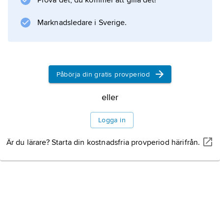
Prova det, du kommer att gilla det!
en torrperiod eftersom avdunstningen är
Marknadsledare i Sverige.
mycket hög. I nordligare områden krävs oftast
fullständigt uppehåll i nederbörden för att en
period ska kallas
Påbörja din gratis provperiod
eller
Information om artikeln
Logga in
Är du lärare? Starta din kostnadsfria provperiod härifrån.