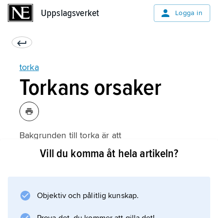
Uppslagsverket
Uppslagsverket
Logga in
torka
Torkans orsaker
Bakgrunden till torka är att
vattenbalansen
Vill du komma åt hela artikeln?
, dvs. mängden nederbörd (inkomst) i
förhållande till olika vattenförluster (utgifter).
Vattenbalansen utrycks med ekvationen P =
Objektiv och pålitlig kunskap.
E+T+R+S där P är nederbörd, E evaporation
(avdunstning), T transpiration från växterna, R