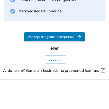
Prova det, du kommer att gilla det!
avrinning i floder etc. och S variation i olika
magasin som sjöar, grundvatten, markvatten,
Marknadsledare i Sverige.
glaciärer etc.
Påbörja din gratis provperiod
Information om artikeln
eller
Logga in
Är du lärare? Starta din kostnadsfria provperiod härifrån.