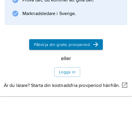
Prova det, du kommer att gilla det!
Marknadsledare i Sverige.
Påbörja din gratis provperiod
eller
Logga in
Är du lärare? Starta din kostnadsfria provperiod härifrån.