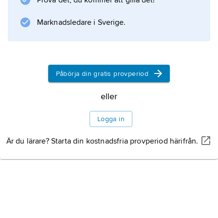
Prova det, du kommer att gilla det!
Havoffer
(1961) blev en kritikerframgång för den då
Marknadsledare i Sverige.
delvis glömda lyrikern; här gavs mer utrymme
åt en
Påbörja din gratis provperiod
Information om artikeln
eller
Logga in
Är du lärare? Starta din kostnadsfria provperiod härifrån.