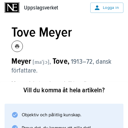
Uppslagsverket
Uppslagsverket
Logga in
Tove Meyer
Meyer
Tove,
,
1913–72, dansk
[maʹjɔ]
författare.
Meyer debuterade med diktsamlingen
Vill du komma åt hela artikeln?
Guds Palet
(1935) och kom senare att skriva sju
diktsamlingar med stor tematisk enhet. Det rör
sig om jaglyrik, med stark känsla för naturen
Objektiv och pålitlig kunskap.
och årstidernas växlingar.