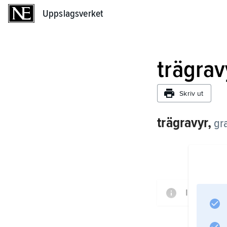
Uppslagsverket
Uppslagsverket
trägrav
Skriv ut
trägravyr,
gr
Informati