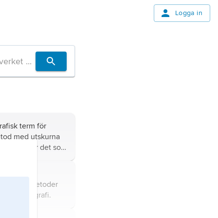
Logga in
m
afisk term för
tod med utskurna
yckform, där det som
de har avlägsnats
 gravstickel.
teknik där
graveringsmetoder
rä, se
xylografi
.