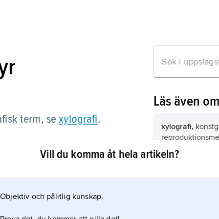
yr
Läs även o
afisk term, se
xylografi
.
xylografi,
konstgr
reproduktionsme
träplattor som tr
Vill du komma åt hela artikeln?
inte är bildbäran
med en kniv eller
trästick,
grafisk 
on om artikeln
kopparstickets 
tillämpas på ändt
Objektiv och pålitlig kunskap.