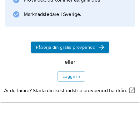
Prova det, du kommer att gilla det!
herrgårdsanläggning.
Marknadsledare i Sverige.
Information om artikeln
Påbörja din gratis provperiod
eller
Logga in
Är du lärare? Starta din kostnadsfria provperiod härifrån.