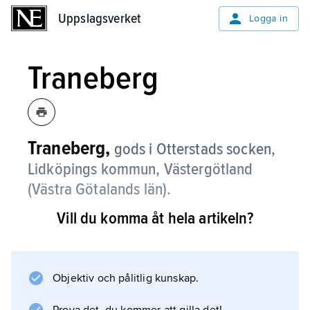
Uppslagsverket
Uppslagsverket
Logga in
Traneberg
Traneberg,
gods i Otterstads socken,
Lidköpings kommun, Västergötland
(Västra Götalands län).
Vill du komma åt hela artikeln?
Traneberg nämns tidigast 1344. Den
nuvarande huvudbyggnaden, av trä i två
våningar, härrör troligen från 1600-talets
senare del men har ombyggts flera gånger.
Objektiv och pålitlig kunskap.
Den utgjorde ursprungligen flygel i en större