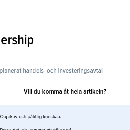
nership
planerat handels- och investeringsavtal
Vill du komma åt hela artikeln?
 i oktober 2015 efter 5 års förhandlingar. Innan
ceras av de 12 länderna. I januari 2017 beslöt dock
l följd att de andra elva länderna beslöt att
Objektiv och pålitlig kunskap.
for Trans-Pacific Partnership