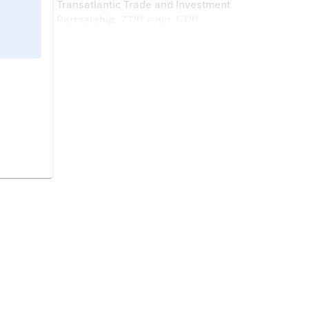
Transatlantic Trade and Investment
Partnership,
TTIP
, även
T-TIP
,
planerat handels- och
investeringsavtal mellan Europeiska
unionen (EU) och USA.
klimatkonventionen,
United Nations
Framework Convention on Climate
Change
(UNFCCC), FN-fördrag som
slöts vid Riokonferensen 1992.
Trump,
Donald,
född 14
juni 1946, amerikansk affärsman och
politiker (republikan),
president 2017–21 och sedan 2025.
järnväg
, i vid mening alla
transportanläggningar för spårburna
fordon som framförs maskinellt.
Sydsudan
, stat i mellersta Afrika.