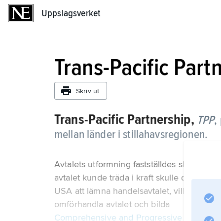
Uppslagsverket
Uppslagsverket
Trans-Pacific Part
Skriv ut
Trans-Pacific Partnership,
TPP
,
mellan länder i stillahavsregionen.
Avtalets utformning fastställdes slutgiltigt
avtalet kunde träda i kraft skulle det ratifi
USA att lämna handelsavtalet, vilket fick til
omförhandla avtalet och bilda
Comprehensive and Progressive Agreement 