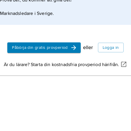
Prova det, du kommer att gilla det!
Marknadsledare i Sverige.
eller
Påbörja din gratis provperiod
Logga in
Är du lärare? Starta din kostnadsfria provperiod härifrån.