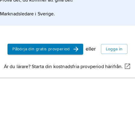
Prova det, du kommer att gilla det!
Marknadsledare i Sverige.
eller
Påbörja din gratis provperiod
Logga in
Är du lärare? Starta din kostnadsfria provperiod härifrån.