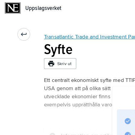
Uppslagsverket
Uppslagsverket
Transatlantic Trade and Investment Pa
Syfte
Skriv ut
Ett centralt ekonomiskt syfte med TTI
USA genom att på olika sätt koordiner
utvecklade ekonomier finns en stor m
exempelvis upprätthålla varors och tjän