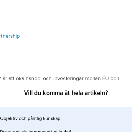
rtnership
P är att öka handel och investeringar mellan EU och
a inhemska marknadsregleringar. Liksom i alla
Vill du komma åt hela artikeln?
ängd bestämmelser i EU och USA som utfärdats för att
sters säkerhet eller för
Objektiv och pålitlig kunskap.