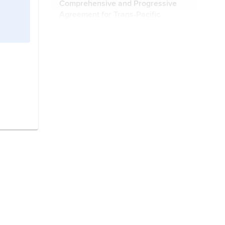
Comprehensive and Progressive
Agreement for Trans-Pacific
Partnership,
handels- och
investeringsavtal mellan länder i
stillahavsregionen.
World Trade Organization
,
WTO
,
Världshandelsorganisationen
,
Genève, internationell organisation
med huvuduppgift att underlätta
internationell handel.
NAFTA
,
North American Free Trade
Agreement
, spanska
Tratado de
Libre Comercio de América del
Norte
, handels- och
investeringsavtal mellan Kanada,
investeringsskyddsavtal,
Mexiko och USA.
mellanstatligt avtal avsett att skydda
investeringar mellan länder.
brexit,
benämning på
Storbritanniens utträde ur EU.