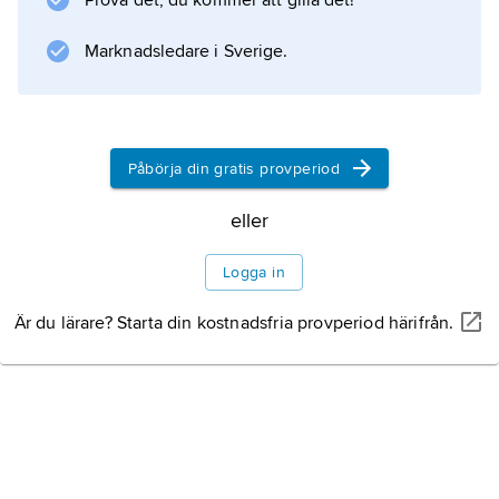
Prova det, du kommer att gilla det!
Marknadsledare i Sverige.
Påbörja din gratis provperiod
eller
Logga in
Är du lärare? Starta din kostnadsfria provperiod härifrån.