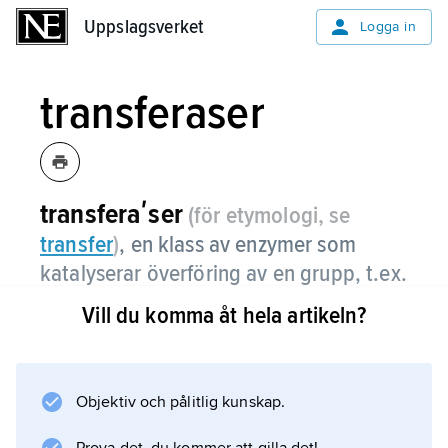
Uppslagsverket
Uppslagsverket
Logga in
transferaser
transferaʹser
(för etymologi, se
transfer
)
, en klass av enzymer som
katalyserar överföring av en grupp, t.ex.
en fosfatgrupp, mellan två föreningar.
Vill du komma åt hela artikeln?
Objektiv och pålitlig kunskap.
Information om artikeln