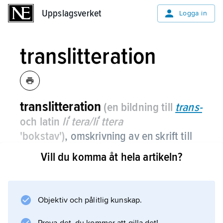
Uppslagsverket
Uppslagsverket
Logga in
translitteration
translitteration
(en bildning till
trans-
och latin
liʹtera/liʹttera
'bokstav')
,
omskrivning av en skrift till
en annan bokstav för bokstav.
Vill du komma åt hela artikeln?
Se
transkription
.
Objektiv och pålitlig kunskap.