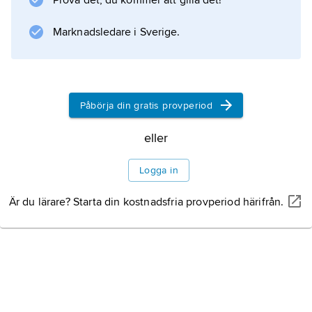
Prova det, du kommer att gilla det!
Marknadsledare i Sverige.
Information om artikeln
Påbörja din gratis provperiod
eller
Logga in
Är du lärare? Starta din kostnadsfria provperiod härifrån.