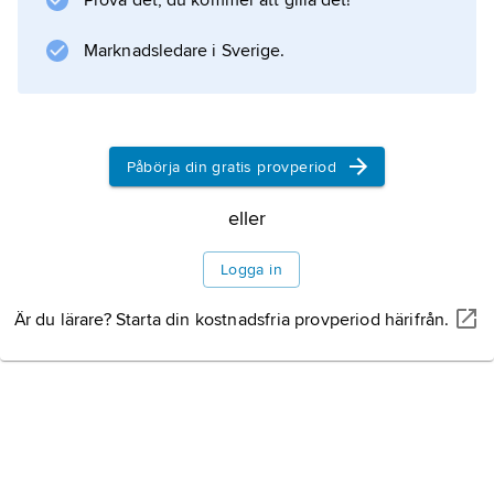
Prova det, du kommer att gilla det!
Marknadsledare i Sverige.
Påbörja din gratis provperiod
eller
Logga in
Är du lärare? Starta din kostnadsfria provperiod härifrån.