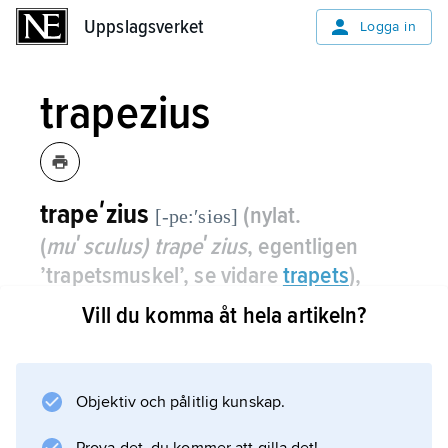
Uppslagsverket
Uppslagsverket
Logga in
trapezius
trapeʹzius
(nylat.
[-pe:ʹsiɵs]
(
muʹsculus) trapeʹzius
, egentligen
’trapetsmuskel’, se vidare
trapets
),
detsamma som
kappmuskeln
.
Vill du komma åt hela artikeln?
Objektiv och pålitlig kunskap.
Information om artikeln