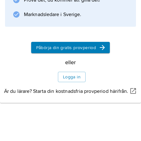
Prova det, du kommer att gilla det!
Marknadsledare i Sverige.
Påbörja din gratis provperiod
eller
Logga in
Är du lärare? Starta din kostnadsfria provperiod härifrån.