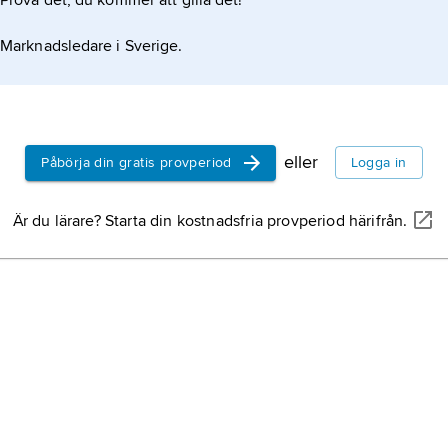
Prova det, du kommer att gilla det!
Marknadsledare i Sverige.
eller
Påbörja din gratis provperiod
Logga in
Är du lärare? Starta din kostnadsfria provperiod härifrån.