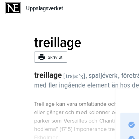
Uppslagsverket
Uppslagsverket
treillage
Skriv ut
treillage
,
spaljéverk, föret
[trɛja:ʹʒ]
med fler ingående element än hos de
Treillage kan vara omfattande och byggas u
eller gångar och med kolonner och alkover.
parker som Versailles och Chantilly. Från 
hodierna” (1715) imponerande treillageby
Ekholmen