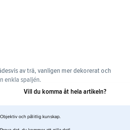
rädesvis av trä, vanligen mer dekorerat och
n enkla spaljén.
Vill du komma åt hela artikeln?
pp till arkitektoniska konstruktioner med väggar
 Treillage förknippas framför allt med barocken i
Sverige redovisar planschverket ”Suecia antiqua et
Objektiv och pålitlig kunskap.
ggnader på Rosersberg norr om Stockholm och på