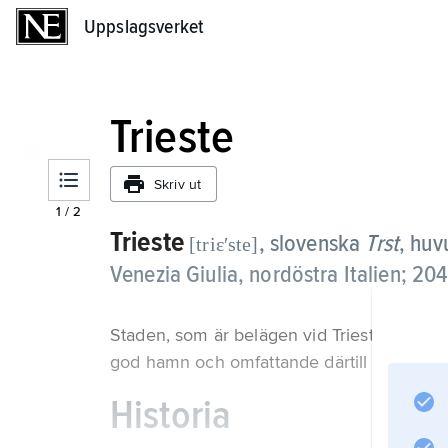
Uppslagsverket
Uppslagsverket
Trieste
Skriv ut
1
/
2
Trieste
, slovenska
Trst
,
huv
[triɛʹste]
Venezia Giulia, nordöstra Italien; 20
Staden, som är belägen vid Triestebukten i
god hamn och omfattande därtill hörande 
Historia