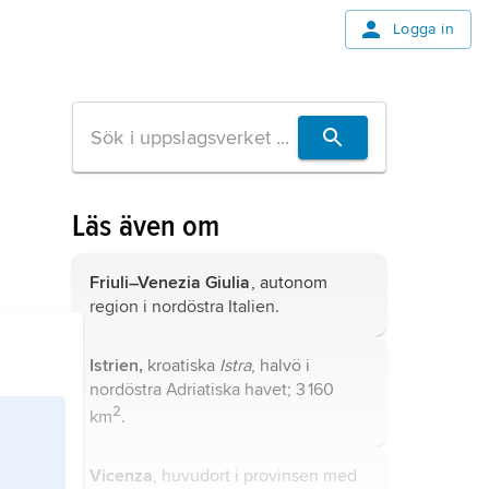
Logga in
Läs även om
Friuli–Venezia Giulia
, autonom
region i nordöstra Italien.
Istrien,
kroatiska
Istra
, halvö i
nordöstra Adriatiska havet; 3 160
2
km
.
Vicenza
, huvudort i provinsen med