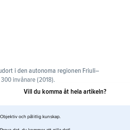
udort i den autonoma regionen Friuli–
4 300 invånare (2018).
Vill du komma åt hela artikeln?
 den inre, norra delen av Adriatiska havet, har en
anläggningar.
Objektiv och pålitlig kunskap.