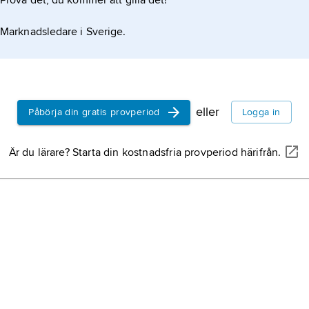
Prova det, du kommer att gilla det!
Marknadsledare i Sverige.
eller
Påbörja din gratis provperiod
Logga in
Är du lärare? Starta din kostnadsfria provperiod härifrån.