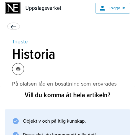
Uppslagsverket
Uppslagsverket
Logga in
Trieste
Historia
På platsen låg en bosättning som erövrades
av romarna under 100-talet f.Kr. och följande
Vill du komma åt hela artikeln?
århundrade utvecklades till en koloni med
namnet
Tergeste
Objektiv och pålitlig kunskap.
. Från 948 styrdes Trieste av biskopar men
tvangs 1202 erkänna Venedigs överhöghet.