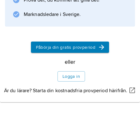
Prova det, du kommer att gilla det!
För att motverka de venetianska ambitionerna
sökte Trieste Österrikes beskydd, och
Marknadsledare i Sverige.
slutligen tillföll staden habsburgarna
Påbörja din gratis provperiod
Information om artikeln
eller
Logga in
Är du lärare? Starta din kostnadsfria provperiod härifrån.