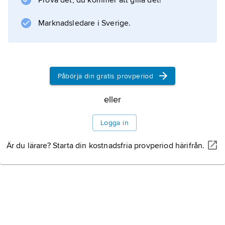
Prova det, du kommer att gilla det!
Marknadsledare i Sverige.
Påbörja din gratis provperiod
eller
Logga in
Är du lärare? Starta din kostnadsfria provperiod härifrån.