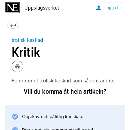
Uppslagsverket
Uppslagsverket
Logga in
trofisk kaskad
Kritik
Fenomenet trofisk kaskad som sådant är inte
kontroversiellt. Däremot diskuteras hur vanligt
Vill du komma åt hela artikeln?
förekommande trofisk kaskad är. Uppifrån och
ned-effekter ökar i betydelse om ekosystem
fungerar som en
Objektiv och pålitlig kunskap.
näringskedja
, men de flesta ekosystem fungerar snarare