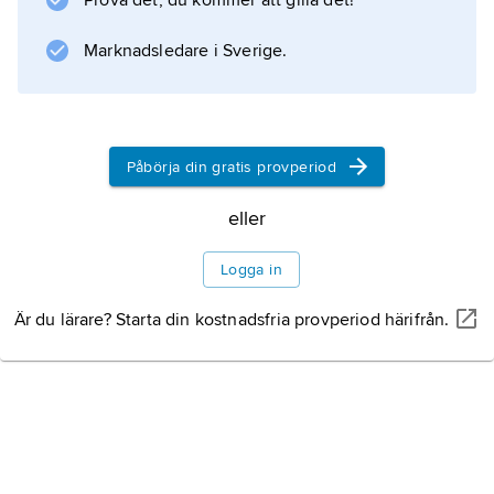
Prova det, du kommer att gilla det!
som
näringsvävar
Marknadsledare i Sverige.
. Vidare finns många fler faktorer än predation
som reglerar bytesdjurens antal, till exempel
tillgång
Påbörja din gratis provperiod
eller
Information om artikeln
Logga in
Är du lärare? Starta din kostnadsfria provperiod härifrån.