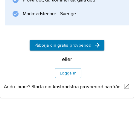
Prova det, du kommer att gilla det!
Marknadsledare i Sverige.
Information om artikeln
Påbörja din gratis provperiod
eller
Logga in
Är du lärare? Starta din kostnadsfria provperiod härifrån.