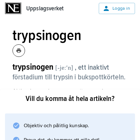
Uppslagsverket
Uppslagsverket
Logga in
trypsinogen
trypsinogen
, ett inaktivt
[-je:ʹn]
förstadium till trypsin i bukspottkörteln.
Aktiveringen sker genom att sex aminosyror
Vill du komma åt hela artikeln?
avklyvs. Denna klyvning katalyseras av
enterokinas, ett enzym som finns på ytan av
tarmslemhinnans celler. Trypsinogen kan
också aktiveras av trypsinet självt.
Objektiv och pålitlig kunskap.