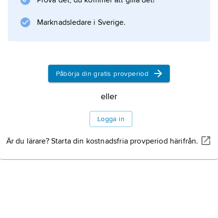
Prova det, du kommer att gilla det!
Information om artikeln
Marknadsledare i Sverige.
Påbörja din gratis provperiod
eller
Logga in
Är du lärare? Starta din kostnadsfria provperiod härifrån.