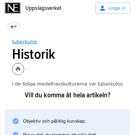
Uppslagsverket
Uppslagsverket
Logga in
tuberkulos
Historik
I de tidiga medelhavskulturerna var tuberkulos
en utbredd sjukdom, vilket framgår av bland
Vill du komma åt hela artikeln?
annat fornegyptiska bildframställningar och
mumier samt av Hippokrates detaljerade
beskrivning av symtomen.
Objektiv och pålitlig kunskap.