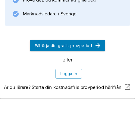
Prova det, du kommer att gilla det!
, följd av
Björnboken
Marknadsledare i Sverige.
(1995). Nieminen Kristofersson gestaltar gärna
finländska motiv, men även Skåne och
landskap på kontinenten lämnar stoff till
Påbörja din gratis provperiod
hennes dikter. Skrivkonstens och
bokstävernas historia bildar tema i den
eller
uppmärksammade
Dikt i D:ets mage
Logga in
(2000), som också handlar om
Är du lärare? Starta din kostnadsfria provperiod härifrån.
Information om artikeln