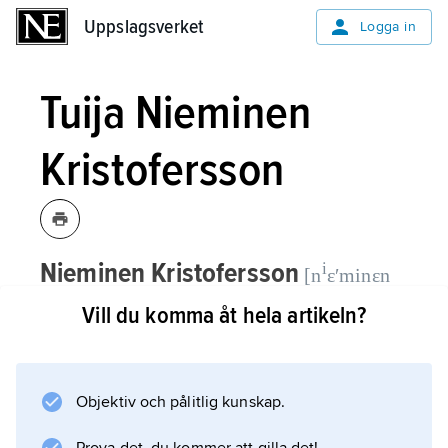
Uppslagsverket
Uppslagsverket
Logga in
Tuija Nieminen
Kristofersson
Nieminen Kristofersson
i
[n
ɛʹminɛn
Tuija,
,
född 1955 i Finland,
kristɔʹfərsɔn]
Vill du komma åt hela artikeln?
bosatt i Sverige sedan 1971, författare
och lektor i socialt arbete.
Objektiv och pålitlig kunskap.
Hon debuterade 1993 med diktsamlingen
Hägerns öga