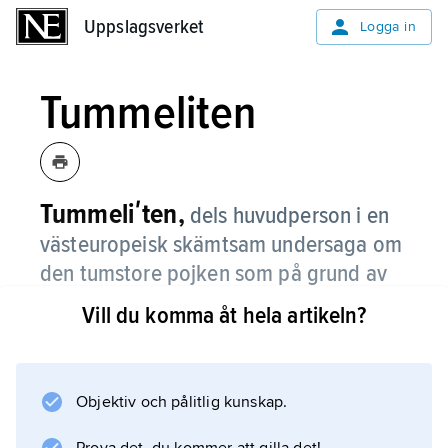
Uppslagsverket
Uppslagsverket
Logga in
Tummeliten
Tummeliʹten,
dels huvudperson i en
västeuropeisk skämtsam undersaga om
den tumstore pojken som på grund av
sin litenhet hamnar i kons mage osv.,
Vill du komma åt hela artikeln?
dels en variant av Hans och Greta-
sagan, som spritts med hjälp av
Perraults sagobok och möjligen är en
Objektiv och pålitlig kunskap.
konstruktion av Perrault själv.