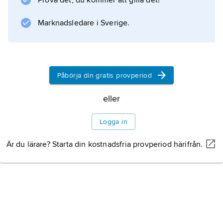
Prova det, du kommer att gilla det!
Marknadsledare i Sverige.
Påbörja din gratis provperiod
eller
Logga in
Är du lärare? Starta din kostnadsfria provperiod härifrån.
AKG/SCANPIX
Tummeliten.
I Perraults saga är Tummeliten en pojke som
kämpar mot en jätte och lyckas stjäla hans sjumilastövlar.
Illustration av Gustave Doré ur en utgåva från 1862 av ”Gåsmors
sagor”.