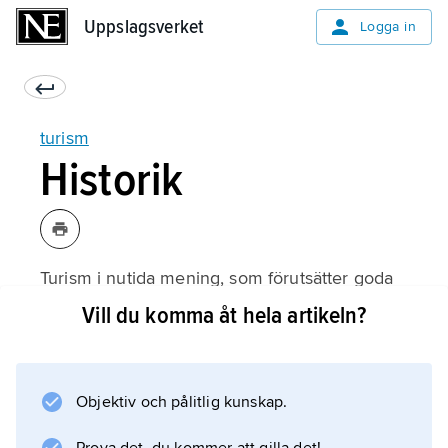
Uppslagsverket
Uppslagsverket
Logga in
turism
Historik
Turism i nutida mening, som förutsätter goda
resurser i form av samfärdsmedel, planering,
Vill du komma åt hela artikeln?
logi- och restaurangmöjligheter, kan inte
anses ha förelegat förrän under 1700-talet. Att
man för nöjes skull företagit resor långt innan
Objektiv och pålitlig kunskap.
sådana faciliteter stått till buds är dock
uppenbart – romerska graffiti på egyptiska