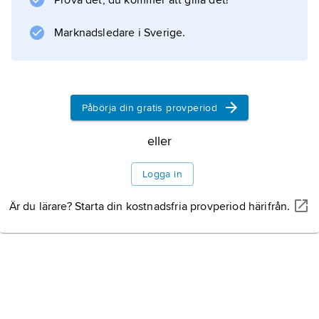
Prova det, du kommer att gilla det!
fornminnen är vittnesbörd om
Marknadsledare i Sverige.
Information om artikeln
Påbörja din gratis provperiod
eller
Logga in
Är du lärare? Starta din kostnadsfria provperiod härifrån.