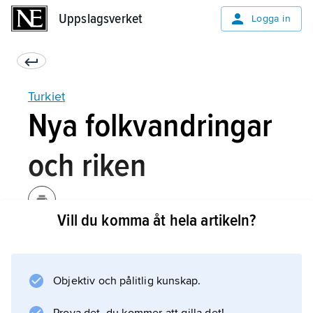
Uppslagsverket
Uppslagsverket
Logga in
Turkiet
Nya folkvandringar
och riken
Vill du komma åt hela artikeln?
Tiden vid bronsålderns slut var turbulent, i
östra medelhavsområdet bland annat präglad
av attacker från
Objektiv och pålitlig kunskap.
sjöfolken
. Kort efter 1200 f.Kr. upphörde hettiterriket att