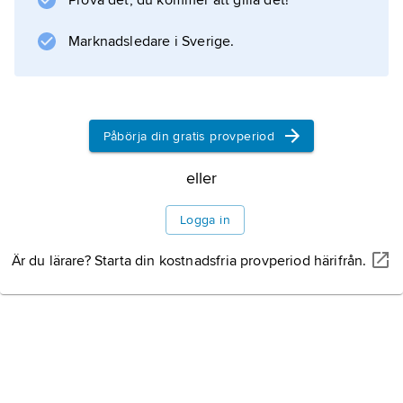
Prova det, du kommer att gilla det!
hämnare i centrum. En klassiker i 1700-talets
turkmeniska ordkonst
Marknadsledare i Sverige.
Information om artikeln
Påbörja din gratis provperiod
eller
Logga in
Är du lärare? Starta din kostnadsfria provperiod härifrån.