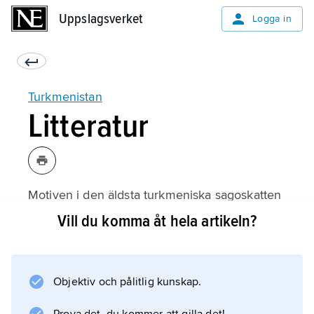
Uppslagsverket
Uppslagsverket
Logga in
Turkmenistan
Litteratur
Motiven i den äldsta turkmeniska sago­skatten
är gemensamma för de turkiska och iranska
Vill du komma åt hela artikeln?
folken i området och utvecklades i muntligt
traderade epos av både heroisk och
romantisk art. Den mest bekanta
Objektiv och pålitlig kunskap.
versberättelsen är ”Kör-oglu” (’Den blindes
son’, 1500–1600-talen), med en folkets