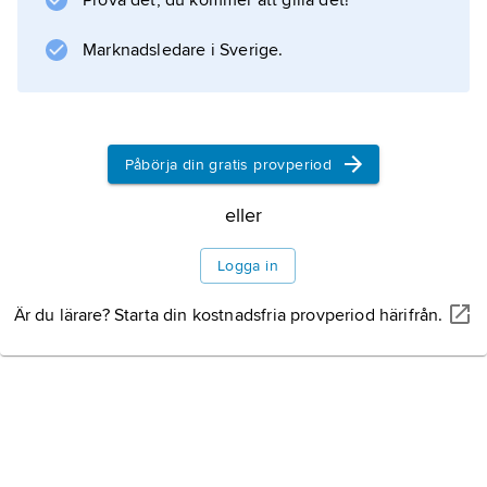
Prova det, du kommer att gilla det!
kavallerienheter.
Marknadsledare i Sverige.
Information om artikeln
Påbörja din gratis provperiod
eller
Logga in
Är du lärare? Starta din kostnadsfria provperiod härifrån.