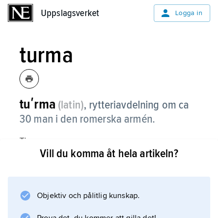
Uppslagsverket
Uppslagsverket
Logga in
turma
tuʹrma
(latin)
, rytteriavdelning om ca
30 man i den romerska armén.
Tio
Vill du komma åt hela artikeln?
turmae
utgjorde en
ala
, rytteriet vid en legion. Under senantiken
Objektiv och pålitlig kunskap.
användes ordet om långt större