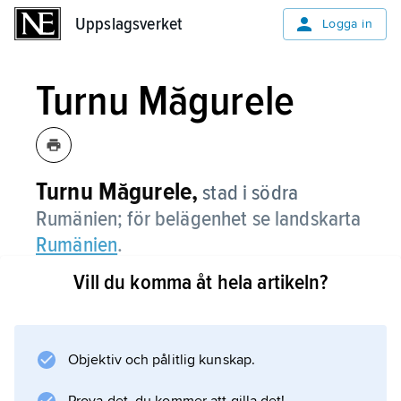
Uppslagsverket
Uppslagsverket
Logga in
Turnu Măgurele
Turnu Măgurele,
stad i södra
Rumänien; för belägenhet se landskarta
Rumänien
.
Vill du komma åt hela artikeln?
Information om artikeln
Objektiv och pålitlig kunskap.