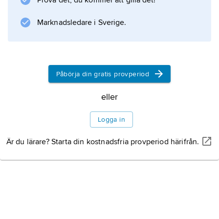
Prova det, du kommer att gilla det!
Marknadsledare i Sverige.
Påbörja din gratis provperiod
eller
Logga in
Är du lärare? Starta din kostnadsfria provperiod härifrån.