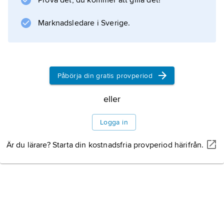
Prova det, du kommer att gilla det!
Linke skulle bilda en röd-grön-rosa
koalitionsregering
Marknadsledare i Sverige.
Information om artikeln
Påbörja din gratis provperiod
eller
Logga in
Är du lärare? Starta din kostnadsfria provperiod härifrån.