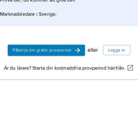
Prova det, du kommer att gilla det!
Marknadsledare i Sverige.
eller
Påbörja din gratis provperiod
Logga in
Är du lärare? Starta din kostnadsfria provperiod härifrån.