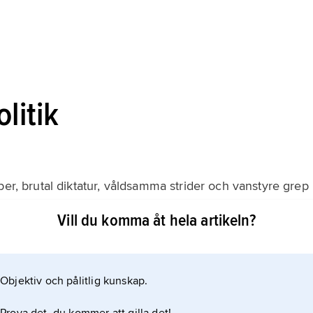
litik
per, brutal diktatur, våldsamma strider och vanstyre grep
Vill du komma åt hela artikeln?
resident har inneburit ökad stabilitet och ekonomisk
ka brister.
Objektiv och pålitlig kunskap.