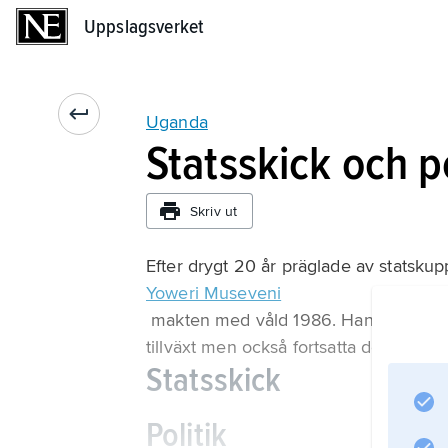
Uppslagsverket
Uppslagsverket
Uganda
Statsskick och po
Skriv ut
Efter drygt 20 år präglade av statskup
Yoweri Museveni
makten med våld 1986. Hans tid som p
tillväxt men också fortsatta demokratis
Statsskick
Politik