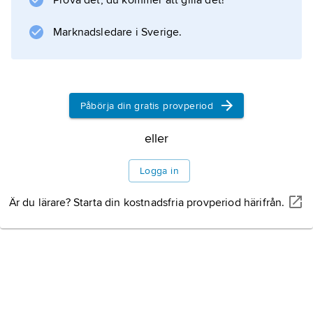
Prova det, du kommer att gilla det!
Marknadsledare i Sverige.
Påbörja din gratis provperiod
eller
Logga in
Är du lärare? Starta din kostnadsfria provperiod härifrån.