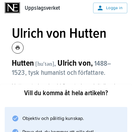
Uppslagsverket
Uppslagsverket
Logga in
Ulrich von Hutten
Hutten
Ulrich von,
,
1488–
[huʹtən]
1523, tysk humanist och författare.
Hutten studerade vid flera tyska och italienska
Vill du komma åt hela artikeln?
universitet och blev en av sin tids främsta
tyska humanister. År 1517 kröntes han av
kejsar Maximilian I till
poeta laureatus
Objektiv och pålitlig kunskap.
.