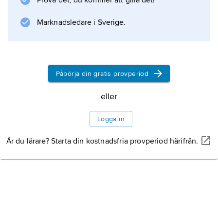
Prova det, du kommer att gilla det!
Litteraturanvisning
Marknadsledare i Sverige.
Information om artikeln
Påbörja din gratis provperiod
eller
Logga in
Är du lärare? Starta din kostnadsfria provperiod härifrån.