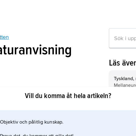
tten
aturanvisning
Läs äve
Tyskland,
Mellaneur
tten: Guajak och Franska sjukan
Vill du komma åt hela artikeln?
Objektiv och pålitlig kunskap.
ation om artikeln