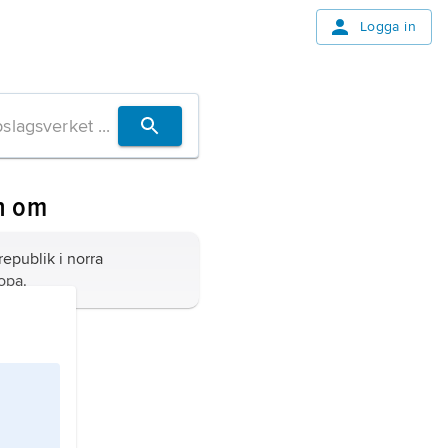
Logga in
n om
republik i norra
opa.