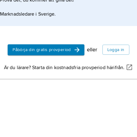
Prova det, du kommer att gilla det!
Marknadsledare i Sverige.
eller
Påbörja din gratis provperiod
Logga in
Är du lärare? Starta din kostnadsfria provperiod härifrån.