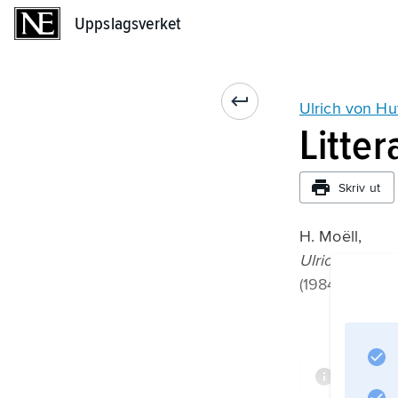
Uppslagsverket
Uppslagsverket
Ulrich von Hu
Litter
Skriv ut
H. Moëll,
Ulrich von Hu
(1984).
Inform