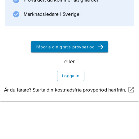
Prova det, du kommer att gilla det!
Marknadsledare i Sverige.
Påbörja din gratis provperiod
eller
Logga in
Är du lärare? Starta din kostnadsfria provperiod härifrån.