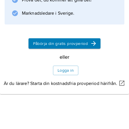
Prova det, du kommer att gilla det!
personal av symtom vid syrebrist och för
övning i handhavande av syrgassystem och
Marknadsledare i Sverige.
höjdflygutrustning.
Påbörja din gratis provperiod
Information om artikeln
eller
Logga in
Är du lärare? Starta din kostnadsfria provperiod härifrån.