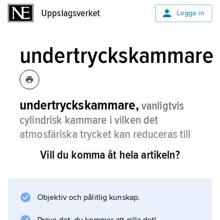
Uppslagsverket
Uppslagsverket
Logga in
undertryckskammare
undertryckskammare,
vanligtvis
cylindrisk kammare i vilken det
atmosfäriska trycket kan reduceras till
en simulerad flyghöjd av 18 000–24 000
Vill du komma åt hela artikeln?
m.
Den används vid fysiologiska studier av
människans reaktioner på höga höjder, vid
Objektiv och pålitlig kunskap.
utbildning och demonstration för flygande