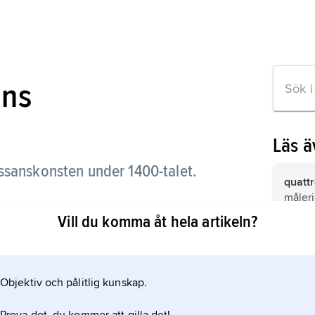
ans
Läs 
ssanskonsten under 1400-talet.
quatt
måleri
framfö
Vill du komma åt hela artikeln?
utsträ
seklet
Certo
konst­
kartus
i Lomb
Objektiv och pålitlig kunskap.