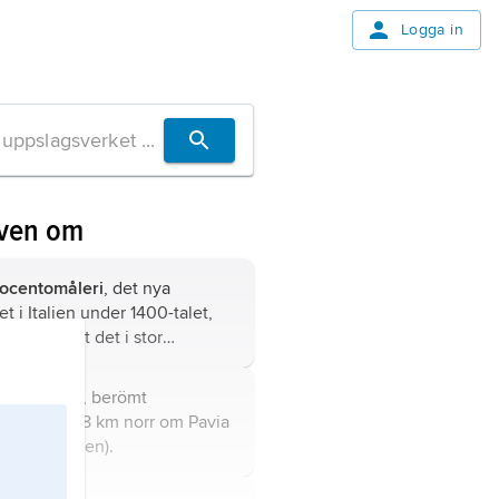
Logga in
även om
rocentomåleri
, det nya
et i Italien under 1400-talet,
r allt sådant det i stor
ckning och särskilt under
s förra hälft präglades av
sa di Pavia
, berömt
utvecklingen i Florens.
iankloster, 8 km norr om Pavia
ardiet (Italien).