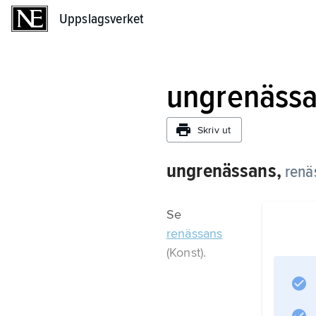
Uppslagsverket
Uppslagsverket
ungrenäss
Skriv ut
ungrenässans,
renä
Se
renässans
(Konst).