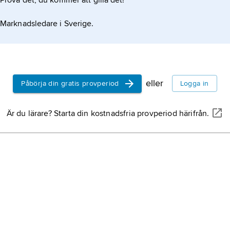
Prova det, du kommer att gilla det!
Gans
ikeln
tysk s
Marknadsledare i Sverige.
domkyr
metall
med sp
bly el
eller
Påbörja din gratis provperiod
Logga in
vitt el
Gombr
Är du lärare? Starta din kostnadsfria provperiod härifrån.
2001, 
konsth
Johan
Tepl
, 
död 14
Kristu
kända 
bl.a. 