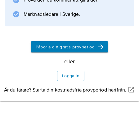
Prova det, du kommer att gilla det!
Information om artikeln
Marknadsledare i Sverige.
Påbörja din gratis provperiod
eller
Logga in
Är du lärare? Starta din kostnadsfria provperiod härifrån.