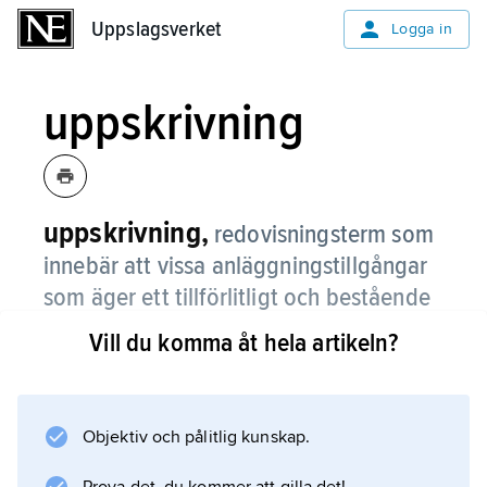
Uppslagsverket
Uppslagsverket
Logga in
uppskrivning
uppskrivning,
redovisningsterm som
innebär att vissa anläggningstillgångar
som äger ett tillförlitligt och bestående
värde väsentligt överstigande det som
Vill du komma åt hela artikeln?
baseras på anskaffningsvärdet får
skrivas upp till detta högre värde.
Objektiv och pålitlig kunskap.