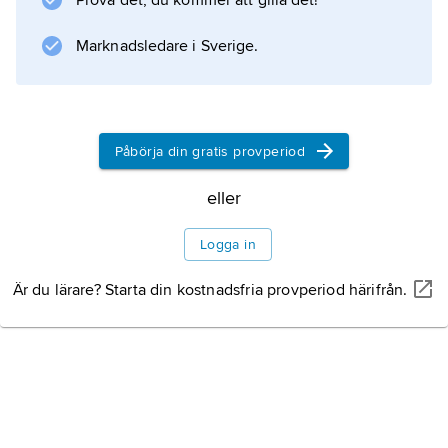
Prova det, du kommer att gilla det!
Marknadsledare i Sverige.
Påbörja din gratis provperiod
eller
Logga in
Är du lärare? Starta din kostnadsfria provperiod härifrån.