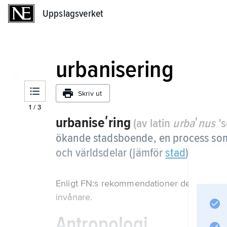
Uppslagsverket
Uppslagsverket
urbanisering
Skriv ut
1
/
3
urbaniseʹring
(av latin
urbaʹnus
’s
ökande stadsboende, en process som 
och världsdelar (jämför
stad
).
Enligt FN:s rekommendationer definieras 
invånare.
Antropologi