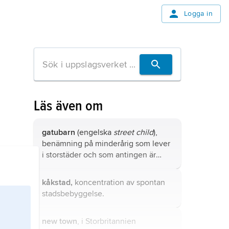
Logga in
Läs även om
gatubarn
(engelska
street child
),
benämning på minderårig som lever
i storstäder och som antingen är
övergiven av eller själv flytt från sina
föräldrar eller vårdnadshavare.
kåkstad,
koncentration av spontan
stadsbebyggelse.
new town
, i Storbritannien