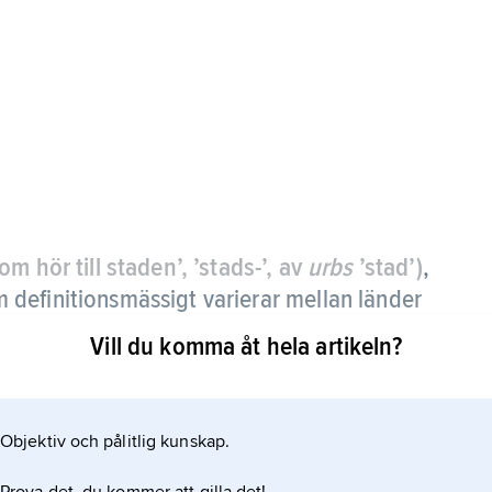
om hör till staden’, ’stads-’, av
urbs
’stad’)
,
definitionsmässigt varierar mellan länder
Vill du komma åt hela artikeln?
dock en stad som en ort med minst 20 000
Objektiv och pålitlig kunskap.