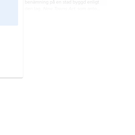
benämning på en stad byggd enligt
den lag,
New Towns Act
, som antogs
av parlamentet 1946.
kommunindelningsreform,
även
kallad
kommunreform
, större
ändring av den kommunala
indelningen genom särskilt
riksdagsbeslut om
stad,
ett geografiskt område som
kommunsammanläggningar.
kännetecknas av en viss typ av
rättslig status (juridisk definition)
eller en viss typ av markanvändning
(funktionell definition).
centralbank,
institution vars
huvudmål är att upprätthålla det
interna och i vissa fall det externa
värdet på landets valuta.
migration
, samlingsbegrepp för
människors flyttning över olika
avstånd.