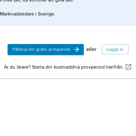
Prova det, du kommer att gilla det!
Marknadsledare i Sverige.
eller
Påbörja din gratis provperiod
Logga in
Är du lärare? Starta din kostnadsfria provperiod härifrån.