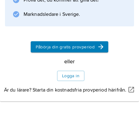
Prova det, du kommer att gilla det!
Moonrörelsen har blivit betydande
maktfaktorer. Cirka 45 procent av
Marknadsledare i Sverige.
befolkningen är katoliker. Under de
latinamerikanska biskopskonferensernas
(CELAM)
Påbörja din gratis provperiod
eller
Information om artikeln
Logga in
Är du lärare? Starta din kostnadsfria provperiod härifrån.