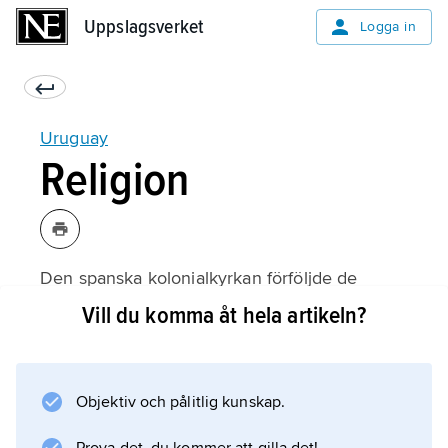
Uppslagsverket
Uppslagsverket
Logga in
Uruguay
Religion
Den spanska kolonialkyrkan förföljde de
religioner som utövades av
Vill du komma åt hela artikeln?
ursprungsbefolkningen. Efter
självständigheten 1828 kom främst metodister,
baptister och anhängare av pinströrelser, men
Objektiv och pålitlig kunskap.
också många katolska invandrare från Italien
och Spanien. Mormoner, Jehovas vittnen och