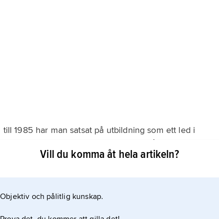
till 1985 har man satsat på utbildning som ett led i
guay har den högsta alfabetiseringsnivån i
Vill du komma åt hela artikeln?
ligen är statligt, består av sexårig primärskola (med
därskola i två stadier om vardera tre år,
Objektiv och pålitlig kunskap.