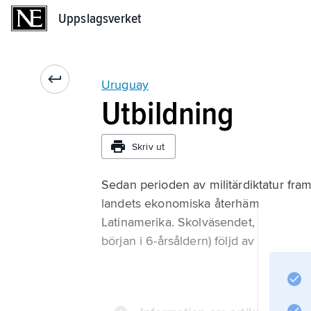
Uppslagsverket
Uppslagsverket
Uruguay
Utbildning
Skriv ut
Sedan perioden av militärdiktatur fram 
landets ekonomiska återhämtning. Uru
Latinamerika. Skolväsendet, som väsent
början i 6-årsåldern) följd av en sekun