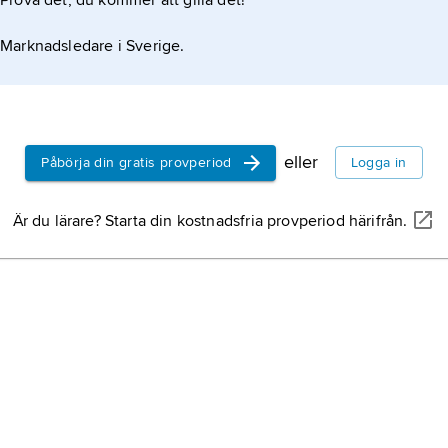
Prova det, du kommer att gilla det!
Marknadsledare i Sverige.
eller
Påbörja din gratis provperiod
Logga in
Är du lärare? Starta din kostnadsfria provperiod härifrån.