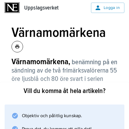
Uppslagsverket
Uppslagsverket
Logga in
Värnamomärkena
Värnamomärkena,
benämning på en
sändning av de två frimärksvalörerna 55
öre ljusblå och 80 öre svart i serien
Gustaf V i medaljong som såldes på
Vill du komma åt hela artikeln?
postkontoret i Värnamo 3–12 juli 1918.
Dessa valörer var avsedda som paketporto
efter en portohöjning, som dock kom att bli
Objektiv och pålitlig kunskap.
större än som ursprungligen beslutats.