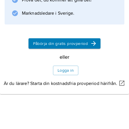
Prova det, du kommer att gilla det!
Marknadsledare i Sverige.
Information om artikeln
Påbörja din gratis provperiod
eller
Logga in
Är du lärare? Starta din kostnadsfria provperiod härifrån.