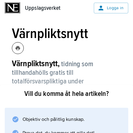
Uppslagsverket
Uppslagsverket
Logga in
Värnpliktsnytt
Värnpliktsnytt,
tidning som
tillhandahölls gratis till
totalförsvarspliktiga under
grundutbildning och utgavs från 1971.
Vill du komma åt hela artikeln?
Värnpliktsnytt innehöll granskningar av
totalförsvaret, information och underhållning.
Tidningen lades ned under 2010 till följd av att
Objektiv och pålitlig kunskap.
värnplikten lades vilande.