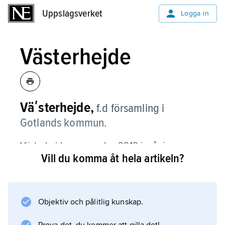
Uppslagsverket
Uppslagsverket
Logga in
Västerhejde
Väʹsterhejde,
f.d församling i
Gotlands kommun.
Västerhejde, som sedan 2010 ingår i
Vill du komma åt hela artikeln?
församlingen
Stenkumla
, är beläget vid kusten söder om Visby och
består av odlings- och skogsbygd, nu delvis
Objektiv och pålitlig kunskap.
övningsfält, ovanför brant klintkust med