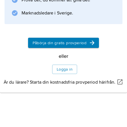
Prova det, du kommer att gilla det!
tätbebyggelse i väster.
Marknadsledare i Sverige.
Information om artikeln
Påbörja din gratis provperiod
eller
Logga in
Är du lärare? Starta din kostnadsfria provperiod härifrån.