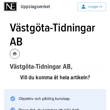
Uppslagsverket
Uppslagsverket
Logga in
Västgöta-Tidningar
AB
Västgöta-Tidningar AB,
tidningsbolag, som ingår i
Vill du komma åt hela artikeln?
Herencokoncernen, Jönköping.
Västgöta-Tidningar grundades 1996, då
bolaget fick ansvaret för utgivningen av
Objektiv och pålitlig kunskap.
koncernens tidningar i Västergötland: