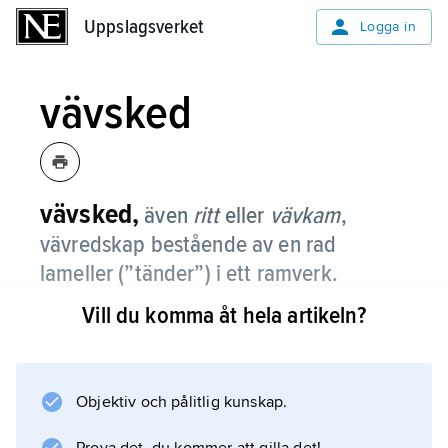
Uppslagsverket
Uppslagsverket
Logga in
vävsked
vävsked,
även
ritt
eller
vävkam
,
vävredskap bestående av en rad
lameller (”tänder”) i ett ramverk.
Vill du komma åt hela artikeln?
Mellan lamellerna träs varptrådarna, varefter
vävskeden sätts in i en slagbom. Vävskeden
brukar klassificeras i ett talsystem som anger
lamelltätheten. Vävskedstillverkning bedrevs i
Objektiv och pålitlig kunskap.
stor skala som hemslöjd i delar av Småland