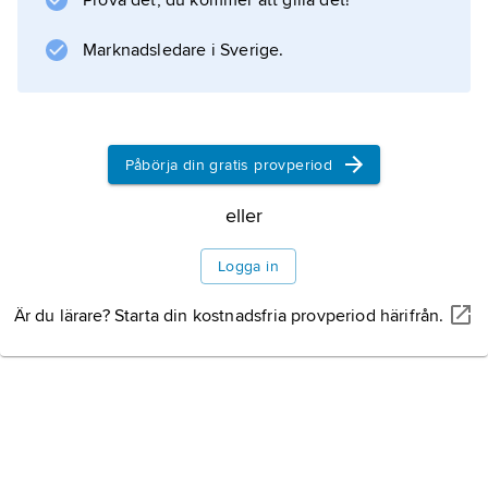
Prova det, du kommer att gilla det!
och Dalarna under 1800-talet. Numera
fabriceras de i Markaryd och Mora.
Marknadsledare i Sverige.
Information om artikeln
Påbörja din gratis provperiod
eller
Logga in
Är du lärare? Starta din kostnadsfria provperiod härifrån.