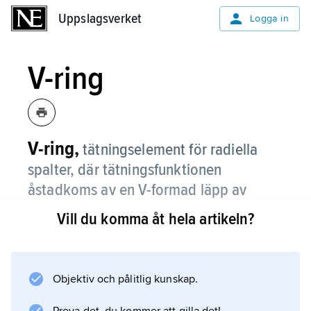
Uppslagsverket
Uppslagsverket
Logga in
V-ring
V-ring,
tätningselement för radiella
spalter, där tätningsfunktionen
åstadkoms av en V-formad läpp av
gummi eller motsvarande som ligger an
Vill du komma åt hela artikeln?
mot den avtätade axeln på grund av
elastisk förspänning och tryckdifferens
över tätningen.
Objektiv och pålitlig kunskap.
V-ringen masstillverkas och har