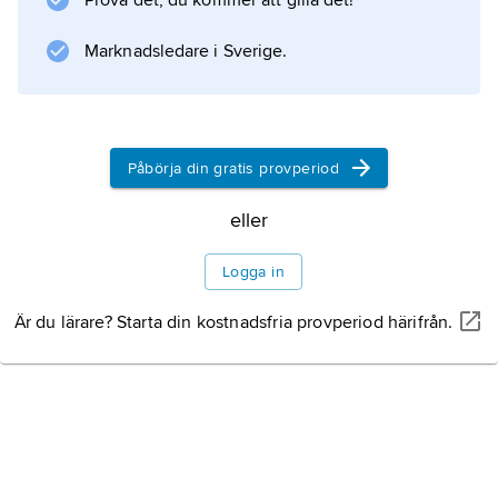
Prova det, du kommer att gilla det!
standardiserade yttermått.
Marknadsledare i Sverige.
Information om artikeln
Påbörja din gratis provperiod
eller
Logga in
Är du lärare? Starta din kostnadsfria provperiod härifrån.